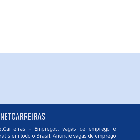
 NETCARREIRAS
tCarreiras
- Empregos, vagas de emprego e
rátis em todo o Brasil.
Anuncie vagas
de emprego