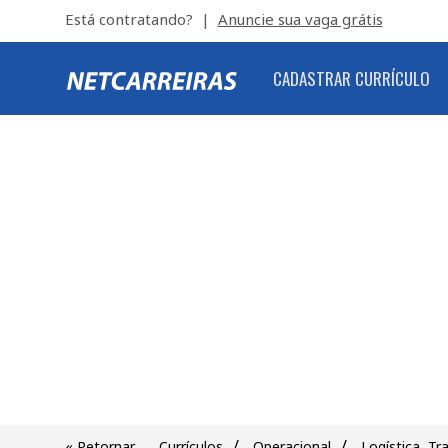
Está contratando? |
Anuncie sua vaga grátis
CADASTRAR CURRÍCULO
/
/
« Retornar
Currículos
Operacional
Logística, Tr