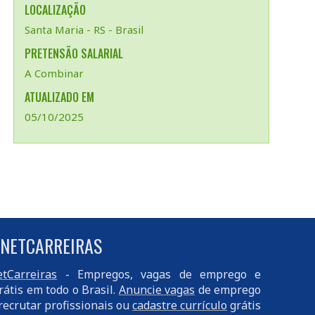
LOCALIZAÇÃO
Santa Maria - RS - Brasil
PRETENSÃO SALARIAL
A Combinar
ATUALIZADO EM
05/10/2025
 NETCARREIRAS
tCarreiras
- Empregos, vagas de emprego e
rátis em todo o Brasil.
Anuncie vagas
de emprego
recrutar profissionais ou
cadastre currículo
grátis