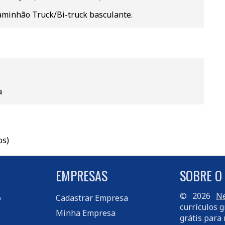
aminhão Truck/Bi-truck basculante.
a
os)
EMPRESAS
SOBRE O
© 2026
Ne
o
Cadastrar Empresa
currículos g
Minha Empresa
grátis para 