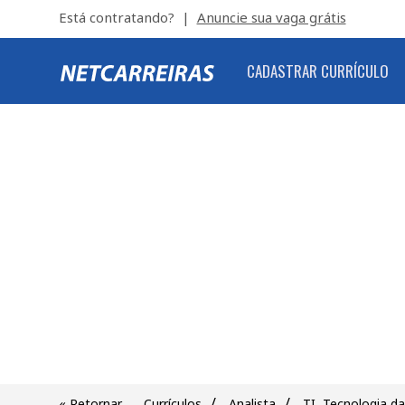
Está contratando? |
Anuncie sua vaga grátis
CADASTRAR CURRÍCULO
/
/
« Retornar
Currículos
Analista
TI, Tecnologia d