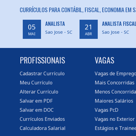
CURRÍCULOS PARA CONTÁBIL, FISCAL, ECONOMIA EM S
ANALISTA
ANALISTA FISCA
05
21
Sao Jose - SC
Sao Jose - SC
MAI
ABR
PROFISSIONAIS
VAGAS
Cadastrar Currículo
Vagas de Empreg
Meu Currículo
Mais Concorridas
Alterar Currículo
Menos Concorrida
Salvar em PDF
Maiores Salários
Salvar em DOC
Vagas PcD
Currículos Enviados
Vagas no Exterior
Calculadora Salarial
Estágios e Traine