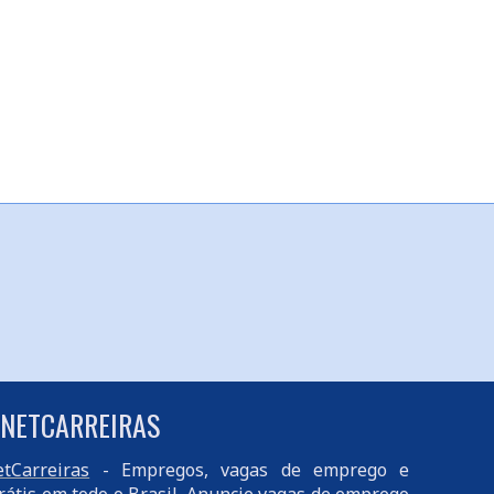
 NETCARREIRAS
tCarreiras
- Empregos, vagas de emprego e