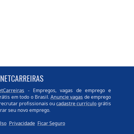
 NETCARREIRAS
tCarreiras
- Empregos, vagas de emprego e
rátis em todo o Brasil.
Anuncie vagas
de emprego
recrutar profissionais ou
cadastre currículo
grátis
rar seu novo emprego.
Uso
Privacidade
Ficar Seguro