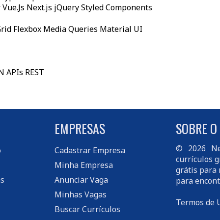
 Vue.Js Next.js jQuery Styled Components
Grid Flexbox Media Queries Material UI
ON APIs REST
EMPRESAS
SOBRE O
© 2026
Ne
o
Cadastrar Empresa
currículos g
Minha Empresa
grátis para 
s
Anunciar Vaga
para encont
Minhas Vagas
Termos de 
Buscar Currículos