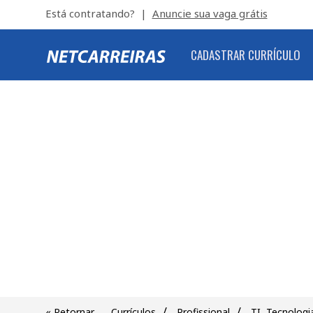
Está contratando? |
Anuncie sua vaga grátis
CADASTRAR CURRÍCULO
/
/
« Retornar
Currículos
Profissional
TI, Tecnolog