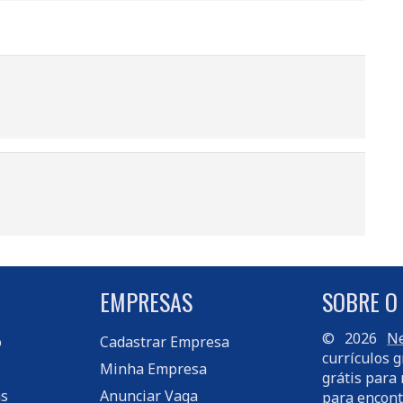
EMPRESAS
SOBRE O
© 2026
Ne
o
Cadastrar Empresa
currículos g
Minha Empresa
grátis para 
s
Anunciar Vaga
para encont