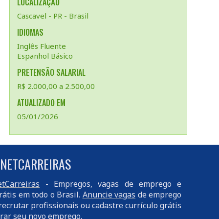
LOCALIZAÇÃO
Cascavel - PR - Brasil
IDIOMAS
Inglês Fluente
Espanhol Básico
PRETENSÃO SALARIAL
R$ 2.000,00 a 2.500,00
ATUALIZADO EM
05/01/2026
 NETCARREIRAS
tCarreiras
- Empregos, vagas de emprego e
rátis em todo o Brasil.
Anuncie vagas
de emprego
recrutar profissionais ou
cadastre currículo
grátis
rar seu novo emprego.