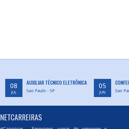
AUXILIAR TÉCNICO ELETRÔNICA
CONFEI
08
05
Sao Paulo - SP
Sao Pa
JUL
JUN
 NETCARREIRAS
tCarreiras
- Empregos, vagas de emprego e