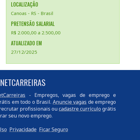
LOCALIZAÇÃO
Canoas - RS - Brasil
PRETENSÃO SALARIAL
R$ 2.000,00 a 2.500,00
ATUALIZADO EM
27/12/2025
 NETCARREIRAS
tCarreiras
- Empregos, vagas de emprego e
rátis em todo o Brasil.
Anuncie vagas
de emprego
recrutar profissionais ou
cadastre currículo
grátis
rar seu novo emprego.
Uso
Privacidade
Ficar Seguro