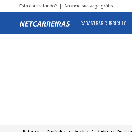
Está contratando? |
Anuncie sua vaga grátis
CADASTRAR CURRÍCULO
/
/
« Retornar
Currículos
Auxiliar
Auditoria, Qualida