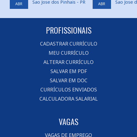
Sao Jose dos Pinhais - PR
Sao Jose d
ABR
ABR
PROFISSIONAIS
CADASTRAR CURRÍCULO
MEU CURRÍCULO
ALTERAR CURRÍCULO
SALVAR EM PDF
SALVAR EM DOC
CURRÍCULOS ENVIADOS
CALCULADORA SALARIAL
VAGAS
VAGAS DE EMPREGO